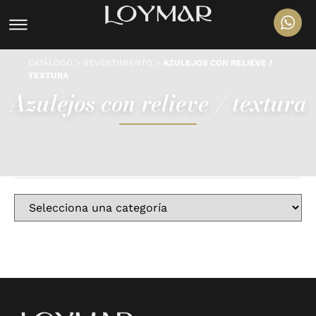
CATÁLOGO
>
REVESTIMIENTO
>
AZULEJOS CON RELIEVE /
TEXTURA
Azulejos con relieve / textura