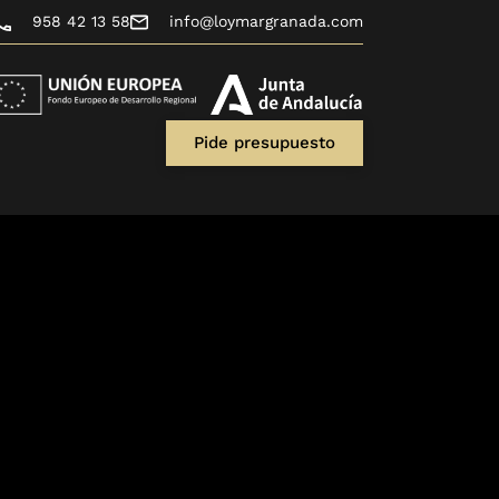
958 42 13 58
info@loymargranada.com
Pide presupuesto