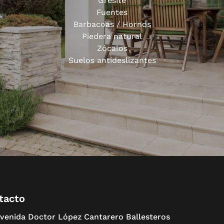
Gresite
Fuentes
Barbacoas / Hornos
Piedera natural
Zócalos
Suelos antideslizantes
tacto
venida Doctor López Cantarero Ballesteros