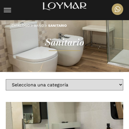
CATÁLOGO
>
BAÑO
>
SANITARIO
Sanitario