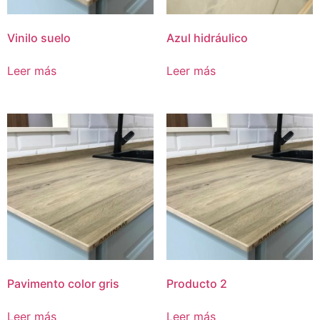
Vinilo suelo
Azul hidráulico
Leer más
Leer más
Pavimento color gris
Producto 2
Leer más
Leer más