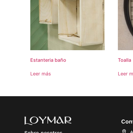
Estanteria baño
Toalla
Leer más
Leer 
Con
A
Sobre nosotros