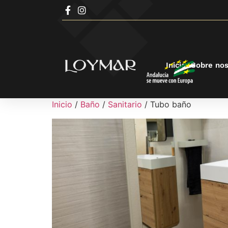
Inicio
Sobre nos
Inicio
/
Baño
/
Sanitario
/ Tubo baño