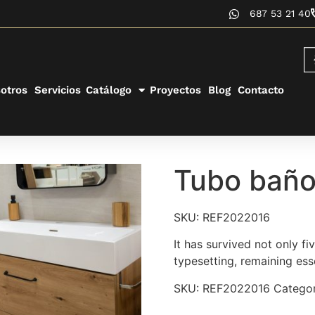
687 53 21 40
otros
Servicios
Catálogo
Proyectos
Blog
Contacto
Tubo bañ
SKU: REF2022016
It has survived not only fi
typesetting, remaining ess
SKU:
REF2022016
Categor