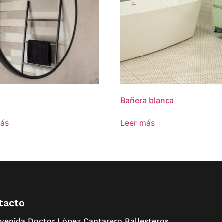
Bañera blanca
más
Leer más
tacto
venida Doctor López Cantarero Ballesteros