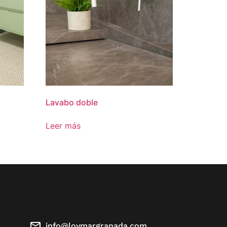
Lavabo doble
Leer más
info@loymargranada.com