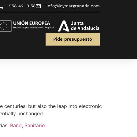
958 42 13 58
info@loymargranada.com
Pide presupuesto
o
ve centuries, but also the leap into electronic
entially unchanged.
ías:
Baño
,
Sanitario